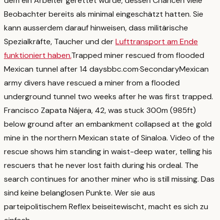
dem ein Arbeiter gerettet wurde, dessen Chancen viele
Beobachter bereits als minimal eingeschätzt hatten. Sie
kann ausserdem darauf hinweisen, dass militärische
Spezialkräfte, Taucher und der
Lufttransport am Ende
funktioniert haben.
Trapped miner rescued from flooded
Mexican tunnel after 14 days
bbc.com
·
Secondary
Mexican
army divers have rescued a miner from a flooded
underground tunnel two weeks after he was first trapped.
Francisco Zapata Nájera, 42, was stuck 300m (985ft)
below ground after an embankment collapsed at the gold
mine in the northern Mexican state of Sinaloa. Video of the
rescue shows him standing in waist-deep water, telling his
rescuers that he never lost faith during his ordeal. The
search continues for another miner who is still missing.
Das
sind keine belanglosen Punkte. Wer sie aus
parteipolitischem Reflex beiseitewischt, macht es sich zu