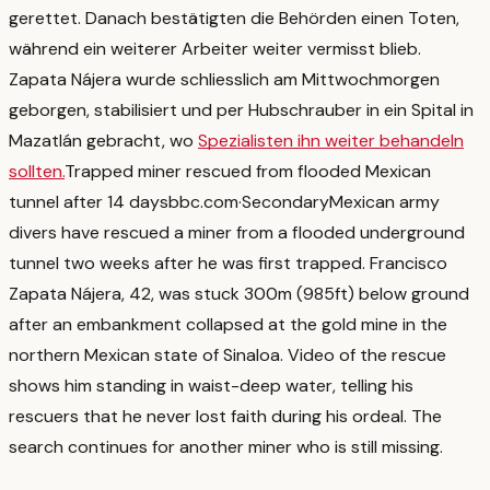
gerettet. Danach bestätigten die Behörden einen Toten,
während ein weiterer Arbeiter weiter vermisst blieb.
Zapata Nájera wurde schliesslich am Mittwochmorgen
geborgen, stabilisiert und per Hubschrauber in ein Spital in
Mazatlán gebracht, wo
Spezialisten ihn weiter behandeln
sollten.
Trapped miner rescued from flooded Mexican
tunnel after 14 days
bbc.com
·
Secondary
Mexican army
divers have rescued a miner from a flooded underground
tunnel two weeks after he was first trapped. Francisco
Zapata Nájera, 42, was stuck 300m (985ft) below ground
after an embankment collapsed at the gold mine in the
northern Mexican state of Sinaloa. Video of the rescue
shows him standing in waist-deep water, telling his
rescuers that he never lost faith during his ordeal. The
search continues for another miner who is still missing.