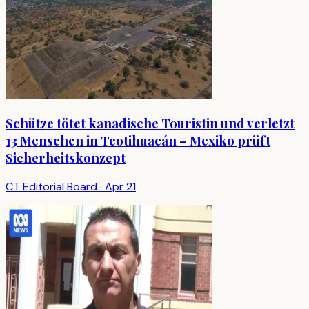
Schütze tötet kanadische Touristin und verletzt
13 Menschen in Teotihuacán – Mexiko prüft
Sicherheitskonzept
CT Editorial Board
·
Apr 21