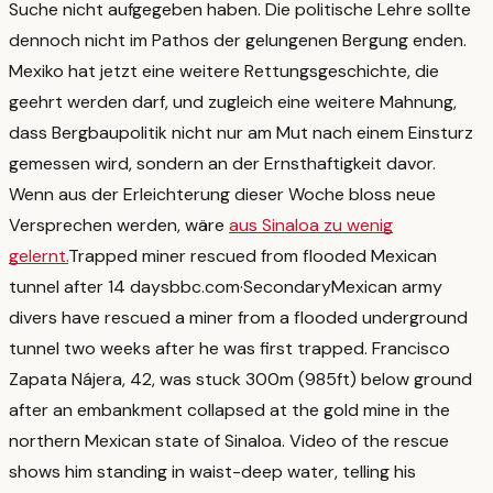
Suche nicht aufgegeben haben.
Die politische Lehre sollte
dennoch nicht im Pathos der gelungenen Bergung enden.
Mexiko hat jetzt eine weitere Rettungsgeschichte, die
geehrt werden darf, und zugleich eine weitere Mahnung,
dass Bergbaupolitik nicht nur am Mut nach einem Einsturz
gemessen wird, sondern an der Ernsthaftigkeit davor.
Wenn aus der Erleichterung dieser Woche bloss neue
Versprechen werden, wäre
aus Sinaloa zu wenig
gelernt.
Trapped miner rescued from flooded Mexican
tunnel after 14 days
bbc.com
·
Secondary
Mexican army
divers have rescued a miner from a flooded underground
tunnel two weeks after he was first trapped. Francisco
Zapata Nájera, 42, was stuck 300m (985ft) below ground
after an embankment collapsed at the gold mine in the
northern Mexican state of Sinaloa. Video of the rescue
shows him standing in waist-deep water, telling his