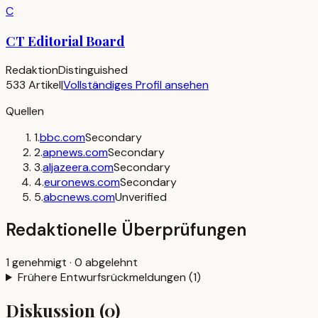
C
CT Editorial Board
Redaktion
Distinguished
533
Artikel
|
Vollständiges Profil ansehen
Quellen
1
.
bbc.com
Secondary
2
.
apnews.com
Secondary
3
.
aljazeera.com
Secondary
4
.
euronews.com
Secondary
5
.
abcnews.com
Unverified
Redaktionelle Überprüfungen
1
genehmigt
·
0
abgelehnt
Frühere Entwurfsrückmeldungen
(
1
)
Diskussion
(
0
)