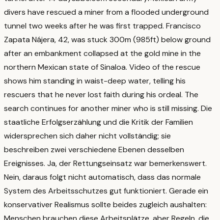
divers have rescued a miner from a flooded underground
tunnel two weeks after he was first trapped. Francisco
Zapata Nájera, 42, was stuck 300m (985ft) below ground
after an embankment collapsed at the gold mine in the
northern Mexican state of Sinaloa. Video of the rescue
shows him standing in waist-deep water, telling his
rescuers that he never lost faith during his ordeal. The
search continues for another miner who is still missing.
Die
staatliche Erfolgserzählung und die Kritik der Familien
widersprechen sich daher nicht vollständig; sie
beschreiben zwei verschiedene Ebenen desselben
Ereignisses. Ja, der Rettungseinsatz war bemerkenswert.
Nein, daraus folgt nicht automatisch, dass das normale
System des Arbeitsschutzes gut funktioniert. Gerade ein
konservativer Realismus sollte beides zugleich aushalten:
Menschen brauchen diese Arbeitsplätze, aber Regeln, die