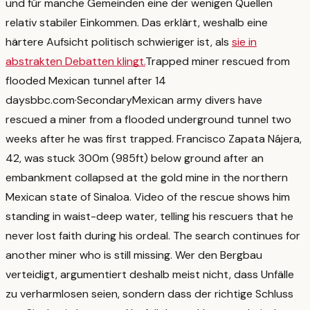
und für manche Gemeinden eine der wenigen Quellen
relativ stabiler Einkommen. Das erklärt, weshalb eine
härtere Aufsicht politisch schwieriger ist, als
sie in
abstrakten Debatten klingt.
Trapped miner rescued from
flooded Mexican tunnel after 14
days
bbc.com
·
Secondary
Mexican army divers have
rescued a miner from a flooded underground tunnel two
weeks after he was first trapped. Francisco Zapata Nájera,
42, was stuck 300m (985ft) below ground after an
embankment collapsed at the gold mine in the northern
Mexican state of Sinaloa. Video of the rescue shows him
standing in waist-deep water, telling his rescuers that he
never lost faith during his ordeal. The search continues for
another miner who is still missing.
Wer den Bergbau
verteidigt, argumentiert deshalb meist nicht, dass Unfälle
zu verharmlosen seien, sondern dass der richtige Schluss