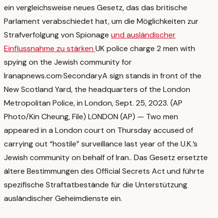
ein vergleichsweise neues Gesetz, das das britische
Parlament verabschiedet hat, um die Möglichkeiten zur
Strafverfolgung von Spionage
und ausländischer
Einflussnahme zu stärken
UK police charge 2 men with
spying on the Jewish community for
Iran
apnews.com
·
Secondary
A sign stands in front of the
New Scotland Yard, the headquarters of the London
Metropolitan Police, in London, Sept. 25, 2023. (AP
Photo/Kin Cheung, File) LONDON (AP) — Two men
appeared in a London court on Thursday accused of
carrying out “hostile” surveillance last year of the U.K.’s
Jewish community on behalf of Iran.
. Das Gesetz ersetzte
ältere Bestimmungen des Official Secrets Act und führte
spezifische Straftatbestände für die Unterstützung
ausländischer Geheimdienste ein.