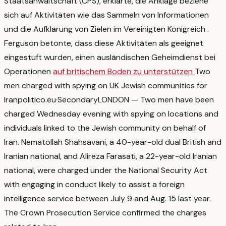
Staatsanwaltschaft (CPS), erklärte, die Anklage beziehe
sich auf Aktivitäten wie das Sammeln von Informationen
und die Aufklärung von Zielen im Vereinigten Königreich
.
Ferguson betonte, dass diese Aktivitäten als geeignet
eingestuft wurden, einen ausländischen Geheimdienst bei
Operationen
auf britischem Boden zu unterstützen
Two
men charged with spying on UK Jewish communities for
Iran
politico.eu
·
Secondary
LONDON — Two men have been
charged Wednesday evening with spying on locations and
individuals linked to the Jewish community on behalf of
Iran. Nematollah Shahsavani, a 40-year-old dual British and
Iranian national, and Alireza Farasati, a 22-year-old Iranian
national, were charged under the National Security Act
with engaging in conduct likely to assist a foreign
intelligence service between July 9 and Aug. 15 last year.
The Crown Prosecution Service confirmed the charges