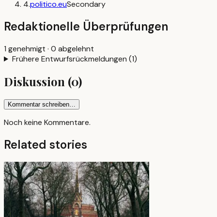
4
.
politico.eu
Secondary
Redaktionelle Überprüfungen
1
genehmigt
·
0
abgelehnt
Frühere Entwurfsrückmeldungen
(
1
)
Diskussion
(
0
)
Kommentar schreiben…
Noch keine Kommentare.
Related stories