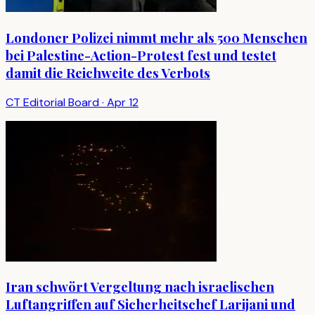
Londoner Polizei nimmt mehr als 500 Menschen
bei Palestine-Action-Protest fest und testet
damit die Reichweite des Verbots
CT Editorial Board
·
Apr 12
Iran schwört Vergeltung nach israelischen
Luftangriffen auf Sicherheitschef Larijani und