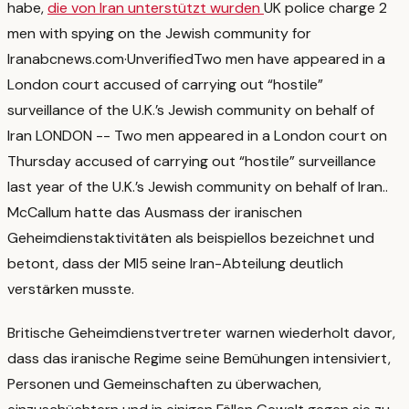
habe,
die von Iran unterstützt wurden
UK police charge 2
men with spying on the Jewish community for
Iran
abcnews.com
·
Unverified
Two men have appeared in a
London court accused of carrying out “hostile”
surveillance of the U.K.’s Jewish community on behalf of
Iran LONDON -- Two men appeared in a London court on
Thursday accused of carrying out “hostile” surveillance
last year of the U.K.’s Jewish community on behalf of Iran.
.
McCallum hatte das Ausmass der iranischen
Geheimdienstaktivitäten als beispiellos bezeichnet und
betont, dass der MI5 seine Iran-Abteilung deutlich
verstärken musste.
Britische Geheimdienstvertreter warnen wiederholt davor,
dass das iranische Regime seine Bemühungen intensiviert,
Personen und Gemeinschaften zu überwachen,