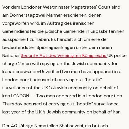
Vor dem Londoner Westminster Magistrates' Court sind
am Donnerstag zwei Männer erschienen, denen
vorgeworfen wird, im Auftrag des iranischen
Geheimdienstes die jüdische Gemeinde in Grossbritannien
ausspioniert zu haben. Es handelt sich um eine der
bedeutendsten Spionageanklagen unter dem neuen
National
Security Act des Vereinigten Königreichs
UK police
charge 2 men with spying on the Jewish community for
Iran
abcnews.com
·
Unverified
Two men have appeared in a
London court accused of carrying out “hostile”
surveillance of the U.K.’s Jewish community on behalf of
Iran LONDON -- Two men appeared in a London court on
Thursday accused of carrying out “hostile” surveillance
last year of the U.K.’s Jewish community on behalf of Iran.
.
Der 40-jährige Nematollah Shahsavani, ein britisch-