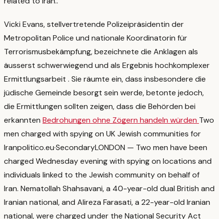
related to Iran.
.
Vicki Evans, stellvertretende Polizeipräsidentin der
Metropolitan Police und nationale Koordinatorin für
Terrorismusbekämpfung, bezeichnete die Anklagen als
äusserst schwerwiegend und als Ergebnis hochkomplexer
Ermittlungsarbeit
. Sie räumte ein, dass insbesondere die
jüdische Gemeinde besorgt sein werde, betonte jedoch,
die Ermittlungen sollten zeigen, dass die Behörden bei
erkannten
Bedrohungen ohne Zögern handeln würden
Two
men charged with spying on UK Jewish communities for
Iran
politico.eu
·
Secondary
LONDON — Two men have been
charged Wednesday evening with spying on locations and
individuals linked to the Jewish community on behalf of
Iran. Nematollah Shahsavani, a 40-year-old dual British and
Iranian national, and Alireza Farasati, a 22-year-old Iranian
national, were charged under the National Security Act